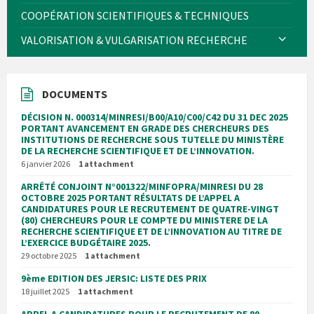
COOPÉRATION SCIENTIFIQUES & TECHNIQUES
VALORISATION & VULGARISATION RECHERCHE
DOCUMENTS
DÉCISION N. 000314/MINRESI/B00/A10/C00/C42 DU 31 DEC 2025
PORTANT AVANCEMENT EN GRADE DES CHERCHEURS DES
INSTITUTIONS DE RECHERCHE SOUS TUTELLE DU MINISTÈRE
DE LA RECHERCHE SCIENTIFIQUE ET DE L’INNOVATION.
6 janvier 2026
1 attachment
ARRÊTÉ CONJOINT N°001322/MINFOPRA/MINRESI DU 28
OCTOBRE 2025 PORTANT RÉSULTATS DE L’APPEL A
CANDIDATURES POUR LE RECRUTEMENT DE QUATRE-VINGT
(80) CHERCHEURS POUR LE COMPTE DU MINISTERE DE LA
RECHERCHE SCIENTIFIQUE ET DE L’INNOVATION AU TITRE DE
L’EXERCICE BUDGÉTAIRE 2025.
29 octobre 2025
1 attachment
9ème EDITION DES JERSIC: LISTE DES PRIX
18 juillet 2025
1 attachment
APPEL A CANDIDATURES POUR LE RECRUTEMENT DE 80