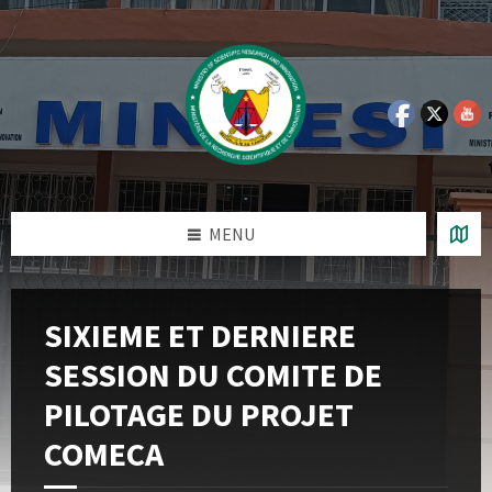
Skip
Skip
Skip
Skip
to
to
to
to
content
left
right
footer
sidebar
sidebar
MENU
SIXIEME ET DERNIERE
SESSION DU COMITE DE
PILOTAGE DU PROJET
COMECA