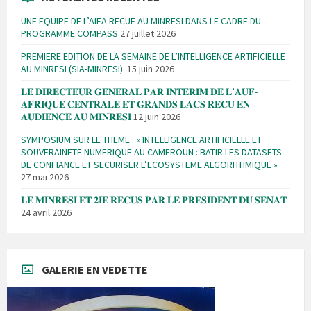
UNE EQUIPE DE L’AIEA RECUE AU MINRESI DANS LE CADRE DU
PROGRAMME COMPASS
27 juillet 2026
PREMIERE EDITION DE LA SEMAINE DE L’INTELLIGENCE ARTIFICIELLE
AU MINRESI (SIA-MINRESI)
15 juin 2026
𝐋𝐄 𝐃𝐈𝐑𝐄𝐂𝐓𝐄𝐔𝐑 𝐆𝐄𝐍𝐄𝐑𝐀𝐋 𝐏𝐀𝐑 𝐈𝐍𝐓𝐄𝐑𝐈𝐌 𝐃𝐄 𝐋’𝐀𝐔𝐅-
𝐀𝐅𝐑𝐈𝐐𝐔𝐄 𝐂𝐄𝐍𝐓𝐑𝐀𝐋𝐄 𝐄𝐓 𝐆𝐑𝐀𝐍𝐃𝐒 𝐋𝐀𝐂𝐒 𝐑𝐄𝐂𝐔 𝐄𝐍
𝐀𝐔𝐃𝐈𝐄𝐍𝐂𝐄 𝐀𝐔 𝐌𝐈𝐍𝐑𝐄𝐒𝐈
12 juin 2026
SYMPOSIUM SUR LE THEME : « INTELLIGENCE ARTIFICIELLE ET
SOUVERAINETE NUMERIQUE AU CAMEROUN : BATIR LES DATASETS
DE CONFIANCE ET SECURISER L’ECOSYSTEME ALGORITHMIQUE »
27 mai 2026
𝐋𝐄 𝐌𝐈𝐍𝐑𝐄𝐒𝐈 𝐄𝐓 𝟐𝐈𝐄 𝐑𝐄𝐂𝐔𝐒 𝐏𝐀𝐑 𝐋𝐄 𝐏𝐑𝐄𝐒𝐈𝐃𝐄𝐍𝐓 𝐃𝐔 𝐒𝐄𝐍𝐀𝐓
24 avril 2026
GALERIE EN VEDETTE