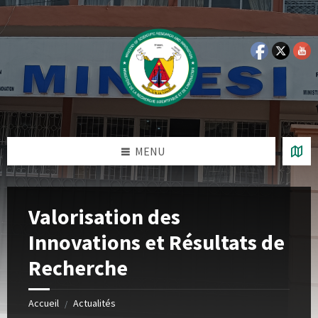
Skip
Skip
Skip
Skip
to
to
to
to
content
left
right
footer
sidebar
sidebar
MENU
Valorisation des
Innovations et Résultats de
Recherche
Accueil
Actualités
/