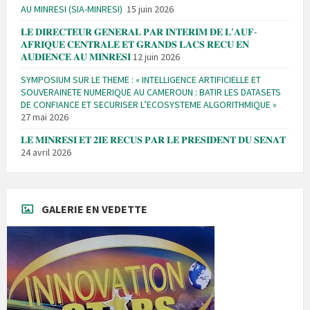
AU MINRESI (SIA-MINRESI)
15 juin 2026
𝐋𝐄 𝐃𝐈𝐑𝐄𝐂𝐓𝐄𝐔𝐑 𝐆𝐄𝐍𝐄𝐑𝐀𝐋 𝐏𝐀𝐑 𝐈𝐍𝐓𝐄𝐑𝐈𝐌 𝐃𝐄 𝐋’𝐀𝐔𝐅-
𝐀𝐅𝐑𝐈𝐐𝐔𝐄 𝐂𝐄𝐍𝐓𝐑𝐀𝐋𝐄 𝐄𝐓 𝐆𝐑𝐀𝐍𝐃𝐒 𝐋𝐀𝐂𝐒 𝐑𝐄𝐂𝐔 𝐄𝐍
𝐀𝐔𝐃𝐈𝐄𝐍𝐂𝐄 𝐀𝐔 𝐌𝐈𝐍𝐑𝐄𝐒𝐈
12 juin 2026
SYMPOSIUM SUR LE THEME : « INTELLIGENCE ARTIFICIELLE ET
SOUVERAINETE NUMERIQUE AU CAMEROUN : BATIR LES DATASETS
DE CONFIANCE ET SECURISER L’ECOSYSTEME ALGORITHMIQUE »
27 mai 2026
𝐋𝐄 𝐌𝐈𝐍𝐑𝐄𝐒𝐈 𝐄𝐓 𝟐𝐈𝐄 𝐑𝐄𝐂𝐔𝐒 𝐏𝐀𝐑 𝐋𝐄 𝐏𝐑𝐄𝐒𝐈𝐃𝐄𝐍𝐓 𝐃𝐔 𝐒𝐄𝐍𝐀𝐓
24 avril 2026
GALERIE EN VEDETTE