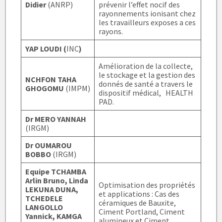
Didier
(ANRP)
prévenir l’effet nocif des
rayonnements ionisant chez
les travailleurs exposes a ces
rayons.
YAP LOUDI (
INC
)
Amélioration de la collecte,
le stockage et la gestion des
NCHFON TAHA
donnés de santé a travers le
GHOGOMU
(IMPM)
dispositif médical, HEALTH
PAD.
Dr MERO YANNAH
(IRGM)
Dr OUMAROU
BOBBO
(IRGM)
Equipe TCHAMBA
Arlin Bruno, Linda
Optimisation des propriétés
LEKUNA DUNA,
et applications : Cas des
TCHEDELE
céramiques de Bauxite,
LANGOLLO
Ciment Portland, Ciment
Yannick, KAMGA
alumineux et Ciment