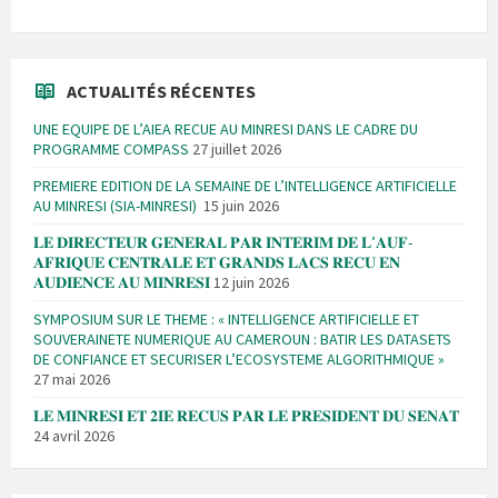
ACTUALITÉS RÉCENTES
UNE EQUIPE DE L’AIEA RECUE AU MINRESI DANS LE CADRE DU
PROGRAMME COMPASS
27 juillet 2026
PREMIERE EDITION DE LA SEMAINE DE L’INTELLIGENCE ARTIFICIELLE
AU MINRESI (SIA-MINRESI)
15 juin 2026
𝐋𝐄 𝐃𝐈𝐑𝐄𝐂𝐓𝐄𝐔𝐑 𝐆𝐄𝐍𝐄𝐑𝐀𝐋 𝐏𝐀𝐑 𝐈𝐍𝐓𝐄𝐑𝐈𝐌 𝐃𝐄 𝐋’𝐀𝐔𝐅-
𝐀𝐅𝐑𝐈𝐐𝐔𝐄 𝐂𝐄𝐍𝐓𝐑𝐀𝐋𝐄 𝐄𝐓 𝐆𝐑𝐀𝐍𝐃𝐒 𝐋𝐀𝐂𝐒 𝐑𝐄𝐂𝐔 𝐄𝐍
𝐀𝐔𝐃𝐈𝐄𝐍𝐂𝐄 𝐀𝐔 𝐌𝐈𝐍𝐑𝐄𝐒𝐈
12 juin 2026
SYMPOSIUM SUR LE THEME : « INTELLIGENCE ARTIFICIELLE ET
SOUVERAINETE NUMERIQUE AU CAMEROUN : BATIR LES DATASETS
DE CONFIANCE ET SECURISER L’ECOSYSTEME ALGORITHMIQUE »
27 mai 2026
𝐋𝐄 𝐌𝐈𝐍𝐑𝐄𝐒𝐈 𝐄𝐓 𝟐𝐈𝐄 𝐑𝐄𝐂𝐔𝐒 𝐏𝐀𝐑 𝐋𝐄 𝐏𝐑𝐄𝐒𝐈𝐃𝐄𝐍𝐓 𝐃𝐔 𝐒𝐄𝐍𝐀𝐓
24 avril 2026