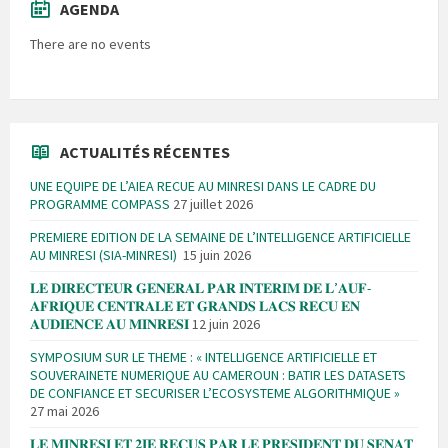
AGENDA
There are no events
ACTUALITÉS RÉCENTES
UNE EQUIPE DE L’AIEA RECUE AU MINRESI DANS LE CADRE DU
PROGRAMME COMPASS
27 juillet 2026
PREMIERE EDITION DE LA SEMAINE DE L’INTELLIGENCE ARTIFICIELLE
AU MINRESI (SIA-MINRESI)
15 juin 2026
𝐋𝐄 𝐃𝐈𝐑𝐄𝐂𝐓𝐄𝐔𝐑 𝐆𝐄𝐍𝐄𝐑𝐀𝐋 𝐏𝐀𝐑 𝐈𝐍𝐓𝐄𝐑𝐈𝐌 𝐃𝐄 𝐋’𝐀𝐔𝐅-
𝐀𝐅𝐑𝐈𝐐𝐔𝐄 𝐂𝐄𝐍𝐓𝐑𝐀𝐋𝐄 𝐄𝐓 𝐆𝐑𝐀𝐍𝐃𝐒 𝐋𝐀𝐂𝐒 𝐑𝐄𝐂𝐔 𝐄𝐍
𝐀𝐔𝐃𝐈𝐄𝐍𝐂𝐄 𝐀𝐔 𝐌𝐈𝐍𝐑𝐄𝐒𝐈
12 juin 2026
SYMPOSIUM SUR LE THEME : « INTELLIGENCE ARTIFICIELLE ET
SOUVERAINETE NUMERIQUE AU CAMEROUN : BATIR LES DATASETS
DE CONFIANCE ET SECURISER L’ECOSYSTEME ALGORITHMIQUE »
27 mai 2026
𝐋𝐄 𝐌𝐈𝐍𝐑𝐄𝐒𝐈 𝐄𝐓 𝟐𝐈𝐄 𝐑𝐄𝐂𝐔𝐒 𝐏𝐀𝐑 𝐋𝐄 𝐏𝐑𝐄𝐒𝐈𝐃𝐄𝐍𝐓 𝐃𝐔 𝐒𝐄𝐍𝐀𝐓