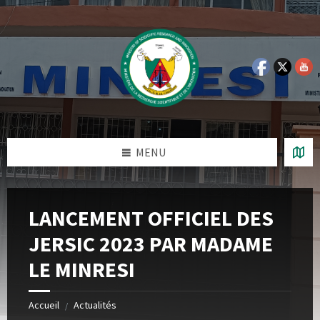
Skip
Skip
Skip
Skip
to
to
to
to
content
left
right
footer
sidebar
sidebar
MENU
LANCEMENT OFFICIEL DES
JERSIC 2023 PAR MADAME
LE MINRESI
Accueil
Actualités
/