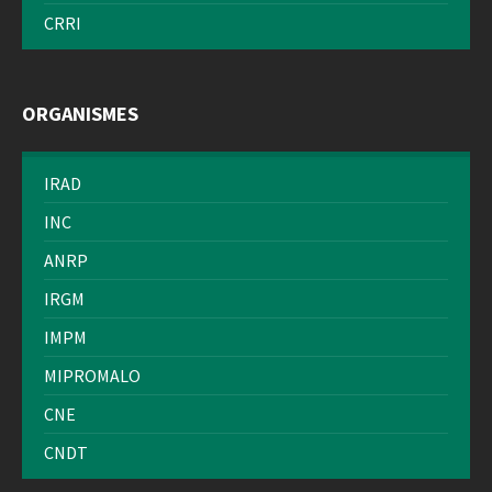
CRRI
ORGANISMES
IRAD
INC
ANRP
IRGM
IMPM
MIPROMALO
CNE
CNDT