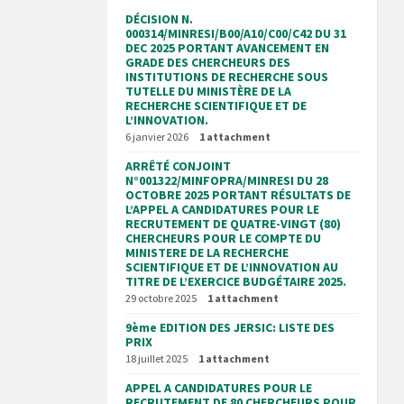
DÉCISION N.
000314/MINRESI/B00/A10/C00/C42 DU 31
DEC 2025 PORTANT AVANCEMENT EN
GRADE DES CHERCHEURS DES
INSTITUTIONS DE RECHERCHE SOUS
TUTELLE DU MINISTÈRE DE LA
RECHERCHE SCIENTIFIQUE ET DE
L’INNOVATION.
6 janvier 2026
1 attachment
ARRÊTÉ CONJOINT
N°001322/MINFOPRA/MINRESI DU 28
OCTOBRE 2025 PORTANT RÉSULTATS DE
L’APPEL A CANDIDATURES POUR LE
RECRUTEMENT DE QUATRE-VINGT (80)
CHERCHEURS POUR LE COMPTE DU
MINISTERE DE LA RECHERCHE
SCIENTIFIQUE ET DE L’INNOVATION AU
TITRE DE L’EXERCICE BUDGÉTAIRE 2025.
29 octobre 2025
1 attachment
9ème EDITION DES JERSIC: LISTE DES
PRIX
18 juillet 2025
1 attachment
APPEL A CANDIDATURES POUR LE
RECRUTEMENT DE 80 CHERCHEURS POUR