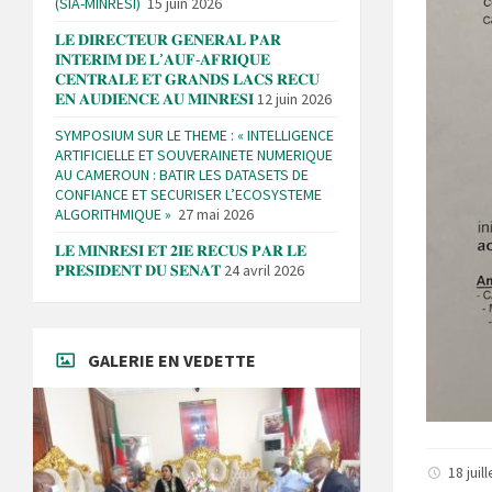
(SIA-MINRESI)
15 juin 2026
𝐋𝐄 𝐃𝐈𝐑𝐄𝐂𝐓𝐄𝐔𝐑 𝐆𝐄𝐍𝐄𝐑𝐀𝐋 𝐏𝐀𝐑
𝐈𝐍𝐓𝐄𝐑𝐈𝐌 𝐃𝐄 𝐋’𝐀𝐔𝐅-𝐀𝐅𝐑𝐈𝐐𝐔𝐄
𝐂𝐄𝐍𝐓𝐑𝐀𝐋𝐄 𝐄𝐓 𝐆𝐑𝐀𝐍𝐃𝐒 𝐋𝐀𝐂𝐒 𝐑𝐄𝐂𝐔
𝐄𝐍 𝐀𝐔𝐃𝐈𝐄𝐍𝐂𝐄 𝐀𝐔 𝐌𝐈𝐍𝐑𝐄𝐒𝐈
12 juin 2026
SYMPOSIUM SUR LE THEME : « INTELLIGENCE
ARTIFICIELLE ET SOUVERAINETE NUMERIQUE
AU CAMEROUN : BATIR LES DATASETS DE
CONFIANCE ET SECURISER L’ECOSYSTEME
ALGORITHMIQUE »
27 mai 2026
𝐋𝐄 𝐌𝐈𝐍𝐑𝐄𝐒𝐈 𝐄𝐓 𝟐𝐈𝐄 𝐑𝐄𝐂𝐔𝐒 𝐏𝐀𝐑 𝐋𝐄
𝐏𝐑𝐄𝐒𝐈𝐃𝐄𝐍𝐓 𝐃𝐔 𝐒𝐄𝐍𝐀𝐓
24 avril 2026
GALERIE EN VEDETTE
18 juil