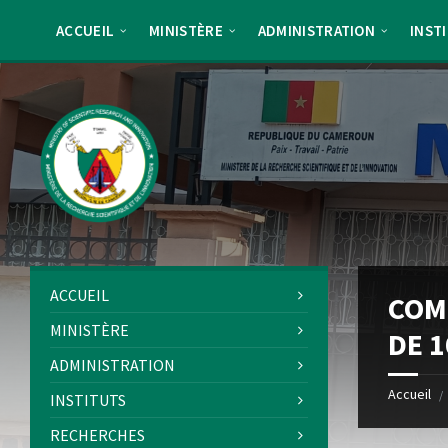
Skip
Skip
Skip
Skip
to
to
to
to
ACCUEIL
MINISTÈRE
ADMINISTRATION
INST
content
left
right
footer
sidebar
sidebar
ACCUEIL
COM
MINISTÈRE
DE 
ADMINISTRATION
Accueil
/
INSTITUTS
RECHERCHES