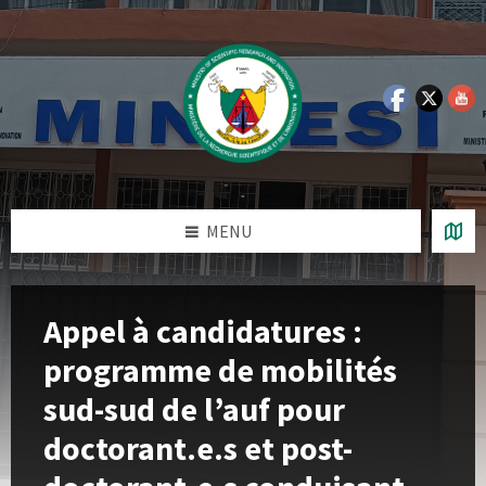
Skip
Skip
Skip
Skip
to
to
to
to
content
left
right
footer
sidebar
sidebar
MENU
Appel à candidatures :
programme de mobilités
sud-sud de l’auf pour
doctorant.e.s et post-