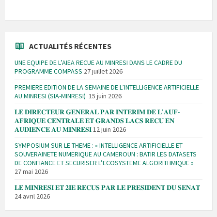
ACTUALITÉS RÉCENTES
UNE EQUIPE DE L’AIEA RECUE AU MINRESI DANS LE CADRE DU
PROGRAMME COMPASS
27 juillet 2026
PREMIERE EDITION DE LA SEMAINE DE L’INTELLIGENCE ARTIFICIELLE
AU MINRESI (SIA-MINRESI)
15 juin 2026
𝐋𝐄 𝐃𝐈𝐑𝐄𝐂𝐓𝐄𝐔𝐑 𝐆𝐄𝐍𝐄𝐑𝐀𝐋 𝐏𝐀𝐑 𝐈𝐍𝐓𝐄𝐑𝐈𝐌 𝐃𝐄 𝐋’𝐀𝐔𝐅-
𝐀𝐅𝐑𝐈𝐐𝐔𝐄 𝐂𝐄𝐍𝐓𝐑𝐀𝐋𝐄 𝐄𝐓 𝐆𝐑𝐀𝐍𝐃𝐒 𝐋𝐀𝐂𝐒 𝐑𝐄𝐂𝐔 𝐄𝐍
𝐀𝐔𝐃𝐈𝐄𝐍𝐂𝐄 𝐀𝐔 𝐌𝐈𝐍𝐑𝐄𝐒𝐈
12 juin 2026
SYMPOSIUM SUR LE THEME : « INTELLIGENCE ARTIFICIELLE ET
SOUVERAINETE NUMERIQUE AU CAMEROUN : BATIR LES DATASETS
DE CONFIANCE ET SECURISER L’ECOSYSTEME ALGORITHMIQUE »
27 mai 2026
𝐋𝐄 𝐌𝐈𝐍𝐑𝐄𝐒𝐈 𝐄𝐓 𝟐𝐈𝐄 𝐑𝐄𝐂𝐔𝐒 𝐏𝐀𝐑 𝐋𝐄 𝐏𝐑𝐄𝐒𝐈𝐃𝐄𝐍𝐓 𝐃𝐔 𝐒𝐄𝐍𝐀𝐓
24 avril 2026