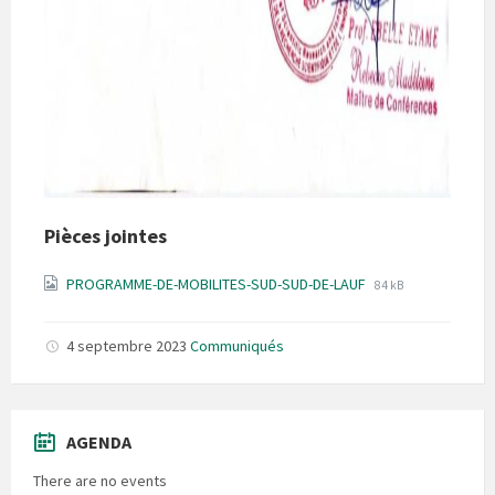
Pièces jointes
File
File
PROGRAMME-DE-MOBILITES-SUD-SUD-DE-LAUF
84 kB
extension:
size:
jpg
4 septembre 2023
Communiqués
AGENDA
There are no events