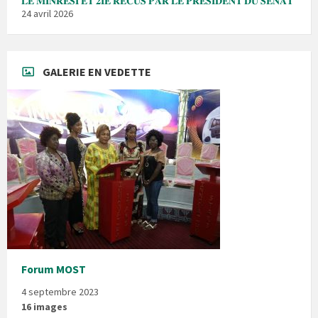
𝐋𝐄 𝐌𝐈𝐍𝐑𝐄𝐒𝐈 𝐄𝐓 𝟐𝐈𝐄 𝐑𝐄𝐂𝐔𝐒 𝐏𝐀𝐑 𝐋𝐄 𝐏𝐑𝐄𝐒𝐈𝐃𝐄𝐍𝐓 𝐃𝐔 𝐒𝐄𝐍𝐀𝐓
24 avril 2026
GALERIE EN VEDETTE
Forum MOST
4 septembre 2023
16 images