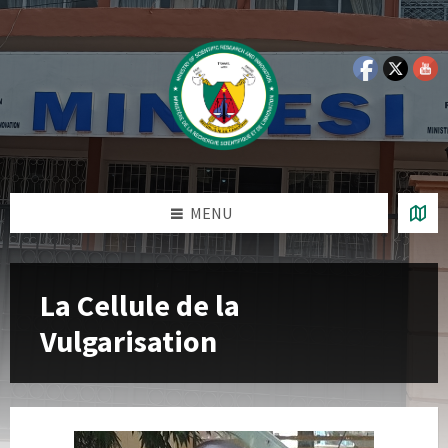
Skip
Skip
Skip
to
to
to
content
left
footer
sidebar
MENU
La Cellule de la
Vulgarisation