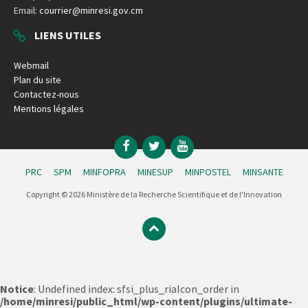
Email:
courrier@minresi.gov.cm
LIENS UTILES
Webmail
Plan du site
Contactez-nous
Mentions légales
Facebook
Twitter
YouTube
PRC
SPM
MINFOPRA
MINESUP
MINPOSTEL
MINSANTE
Copyright © 2026 Ministère de la Recherche Scientifique et de l'Innovation
Notice
: Undefined index: sfsi_plus_riaIcon_order in
/home/minresi/public_html/wp-content/plugins/ultimate-