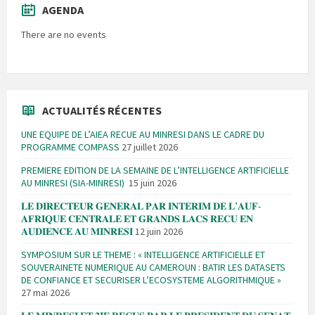
AGENDA
There are no events
ACTUALITÉS RÉCENTES
UNE EQUIPE DE L’AIEA RECUE AU MINRESI DANS LE CADRE DU
PROGRAMME COMPASS
27 juillet 2026
PREMIERE EDITION DE LA SEMAINE DE L’INTELLIGENCE ARTIFICIELLE
AU MINRESI (SIA-MINRESI)
15 juin 2026
𝐋𝐄 𝐃𝐈𝐑𝐄𝐂𝐓𝐄𝐔𝐑 𝐆𝐄𝐍𝐄𝐑𝐀𝐋 𝐏𝐀𝐑 𝐈𝐍𝐓𝐄𝐑𝐈𝐌 𝐃𝐄 𝐋’𝐀𝐔𝐅-
𝐀𝐅𝐑𝐈𝐐𝐔𝐄 𝐂𝐄𝐍𝐓𝐑𝐀𝐋𝐄 𝐄𝐓 𝐆𝐑𝐀𝐍𝐃𝐒 𝐋𝐀𝐂𝐒 𝐑𝐄𝐂𝐔 𝐄𝐍
𝐀𝐔𝐃𝐈𝐄𝐍𝐂𝐄 𝐀𝐔 𝐌𝐈𝐍𝐑𝐄𝐒𝐈
12 juin 2026
SYMPOSIUM SUR LE THEME : « INTELLIGENCE ARTIFICIELLE ET
SOUVERAINETE NUMERIQUE AU CAMEROUN : BATIR LES DATASETS
DE CONFIANCE ET SECURISER L’ECOSYSTEME ALGORITHMIQUE »
27 mai 2026